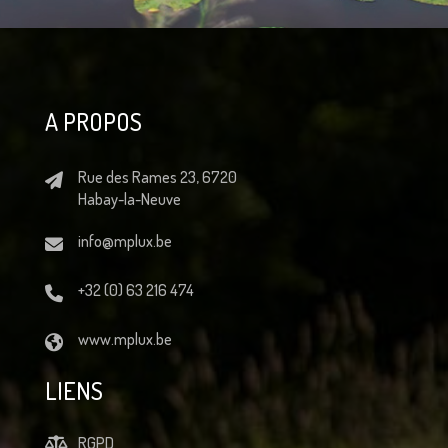
A PROPOS
Rue des Rames 23, 6720
Habay-la-Neuve
info@mplux.be
+32 (0) 63 216 474
www.mplux.be
LIENS
RGPD