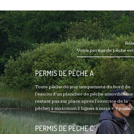
Rése
Votre permis de pêche est 
PERMIS DE PÊCHE A
Toute pêche de jour uniquement du bord de
l'eau ou d'un plancher de pêche amovible (ne
restant pas sur place après l'exercice de la
pêche) à maximum 2 lignes à main + épuisett
PERMIS DE PÊCHE C