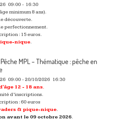
026
09:00
-
16:30
(âge minimum 8 ans).
 de découverte.
 de perfectionnement.
cription : 15 euros.
pique-nique
.
 Pêche MPL – Thématique : pêche en
e
026
09:00
- 20/10/2026
16:30
'âge 12 - 18 ans.
ité d’inscriptions.
cription : 60 euros
waders & pique-nique
.
on avant le 09 octobre 2026
.