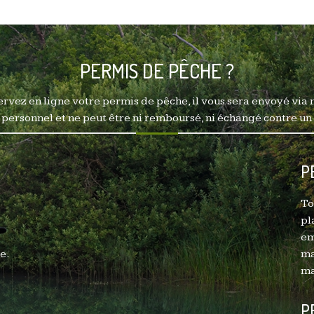
PERMIS DE PÊCHE ?
rvez en ligne votre permis de pêche, il vous sera envoyé via 
personnel et ne peut être ni remboursé, ni échangé contre un
P
To
pl
em
e.
ma
ma
P