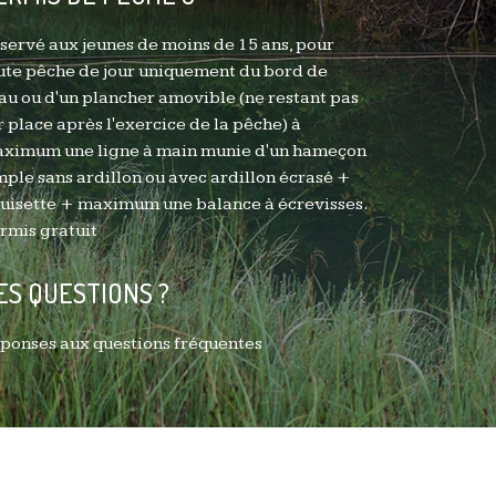
servé aux jeunes de moins de 15 ans, pour
ute pêche de jour uniquement du bord de
eau ou d'un plancher amovible (ne restant pas
r place après l'exercice de la pêche) à
ximum une ligne à main munie d'un hameçon
mple sans ardillon ou avec ardillon écrasé +
uisette + maximum une balance à écrevisses.
rmis gratuit
ES QUESTIONS ?
ponses aux questions fréquentes