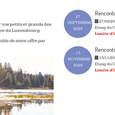
Rencontr
27
27/09/2
SEPTEMBRE
 vos petits et grands des
Etang du 
2026
ince du Luxembourg.
Limite d'
ble de notre offre par
Rencontr
15
15/11/2
NOVEMBRE
Etang du 
2026
Limite d'