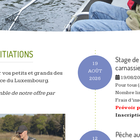
ITIATIONS
Stage de
19
carnassi
AOÛT
 vos petits et grands des
19/08/2
2026
ince du Luxembourg.
Pour tous 
ble de notre offre par
Nombre lim
Frais d’ins
Prévoir 
Inscripti
Pêche au
12