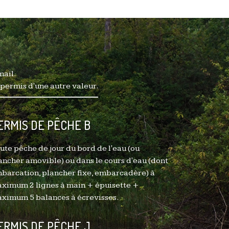
mail.
 permis d'une autre valeur.
ERMIS DE PÊCHE B
ute pêche de jour du bord de l'eau (ou
ancher amovible) ou dans le cours d'eau (dont
barcation, plancher fixe, embarcadère) à
ximum 2 lignes à main + épuisette +
ximum 5 balances à écrevisses.
ERMIS DE PÊCHE J