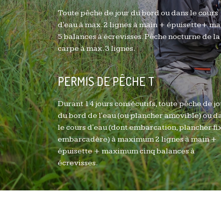
Toute pêche de jour du bord ou dans le cours
d'eau à max. 2 lignes à main + épuisette+ ma
5 balances à écrevisses. Pêche nocturne de la
carpe à max. 3 lignes.
PERMIS DE PÊCHE T
Durant 14 jours consécutifs, toute pêche de jo
du bord de l'eau (ou plancher amovible) ou d
le cours d'eau (dont embarcation, plancher fi
embarcadère) à maximum 2 lignes à main +
épuisette + maximum cinq balances à
écrevisses.