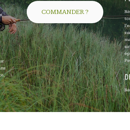
COMMANDER ?
Ré
x.
to
l'
su
ma
si
ép
Pe
ur
ans
xe,
D
Ré