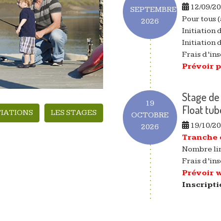
12/09/2
SEPTEMBRE
Pour tous 
2026
Initiation
Initiation
Frais d’ins
Prévoir 
Stage de
19
Float tub
TIATIONS
LES STAGES
OCTOBRE
19/10/2
2026
Tranche d
Nombre lim
Frais d’ins
Prévoir 
Inscripti