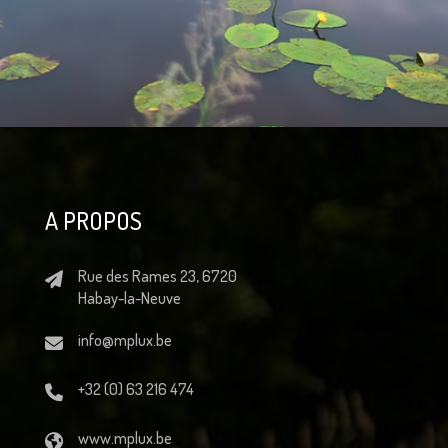
A PROPOS
Rue des Rames 23, 6720
Habay-la-Neuve
info@mplux.be
+32 (0) 63 216 474
www.mplux.be