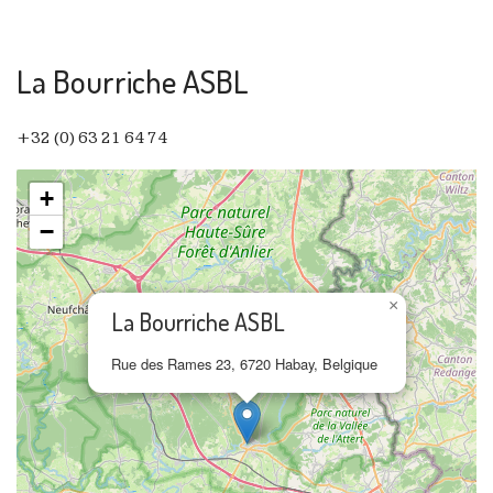
La Bourriche ASBL
+32 (0) 63 21 64 74
+
−
×
La Bourriche ASBL
Rue des Rames 23, 6720 Habay, Belgique